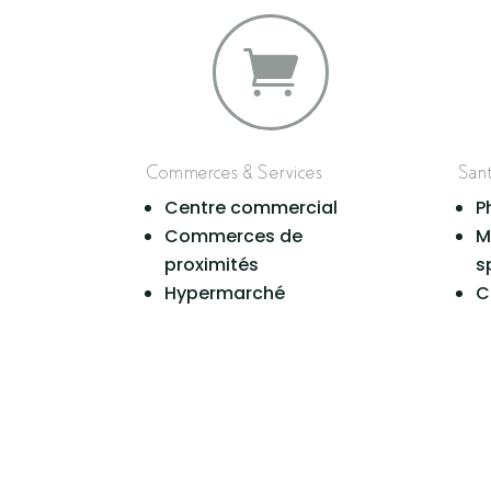

Commerces & Services
San
Centre commercial
P
Commerces de
M
proximités
s
Hypermarché
C