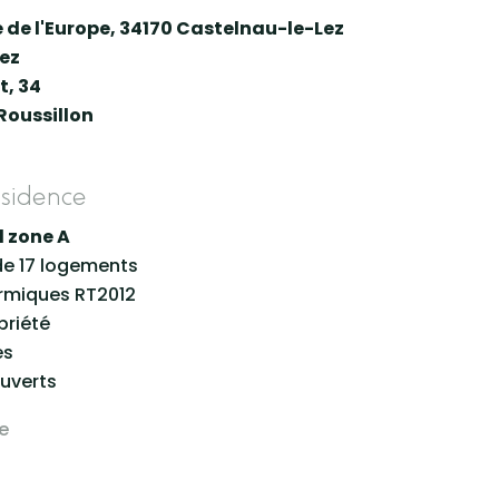
 de l'Europe, 34170 Castelnau-le-Lez
ez
t, 34
oussillon
ésidence
el zone A
de 17 logements
rmiques RT2012
priété
es
uverts
e