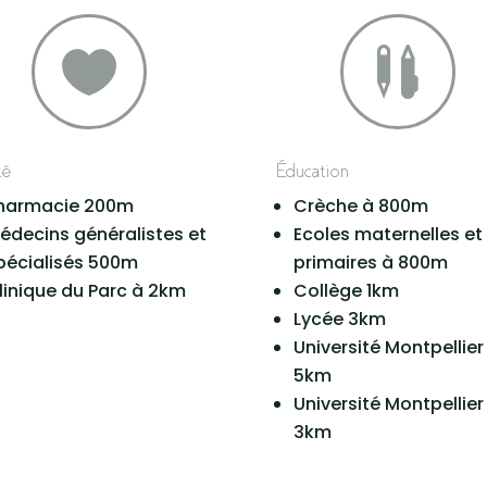


té
Éducation
harmacie 200m
Crèche à 800m
édecins généralistes et
Ecoles maternelles et
pécialisés 500m
primaires à 800m
linique du Parc à 2km
Collège 1km
Lycée 3km
Université Montpellier 
5km
Université Montpellier I
3km