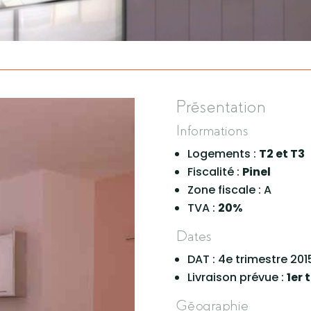
Présentation
Informations
Logements :
T2 et T3
Fiscalité :
Pinel
Zone fiscale :
A
TVA :
20%
Dates
DAT :
4e trimestre 201
Livraison prévue :
1er 
Géographie